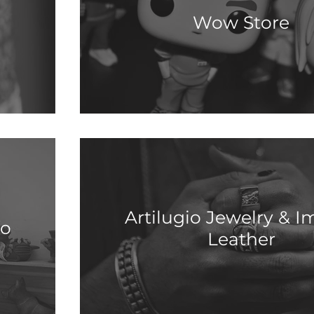
Wow Store
Artilugio Jewelry & I
ío
Leather