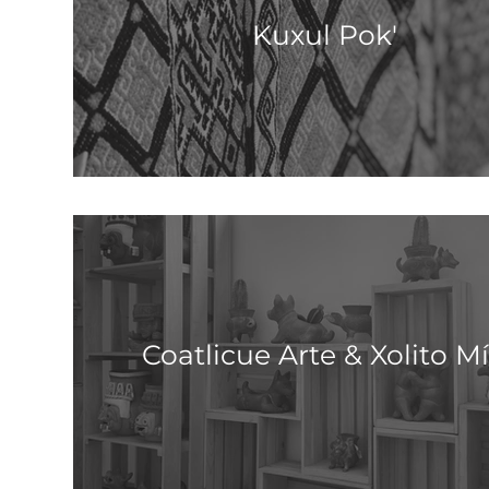
Kuxul Pok'
Coatlicue Arte & Xolito M