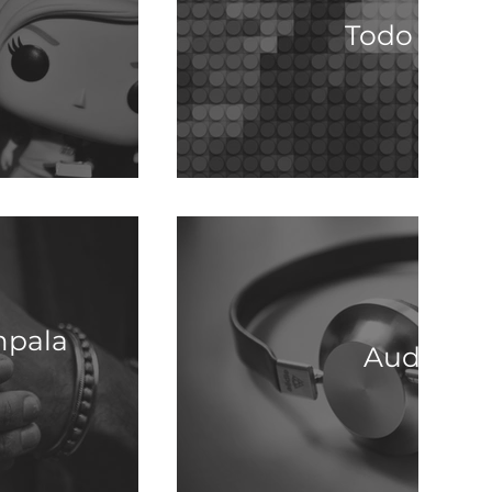
Todo Pixel
mpala
Audiofili