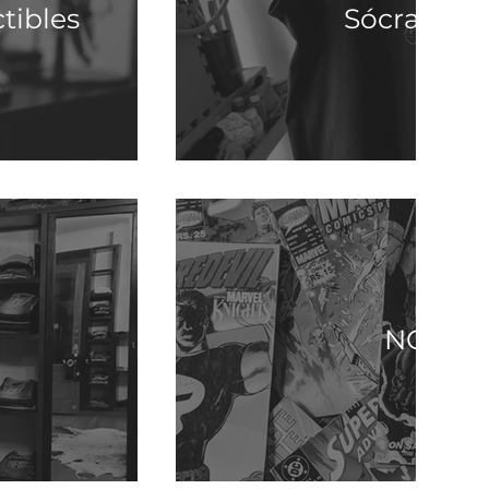
tibles
Sócrates A
NODE